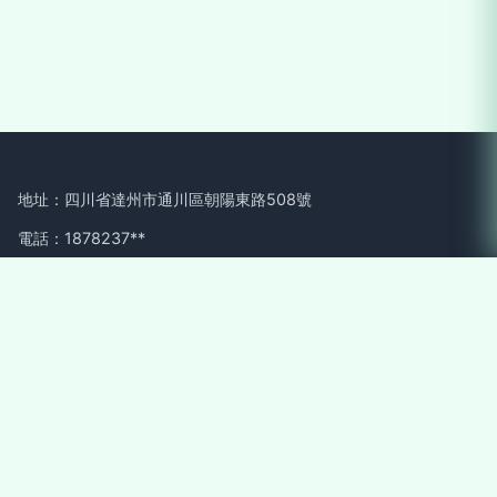
地址：四川省達州市通川區朝陽東路508號
電話：1878237**
Copyright © 2026
m.xxsealing.cn
婚慶服務
達州億誠文化傳播
有限公司
婚慶服務
版權所有
Sitemap
感谢您访问我们的网站，您可能还对以下资源感兴趣：龙岩衣磐
科技有限公司